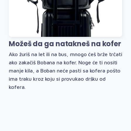
Možeš da ga natakneš na kofer
Ako žuriš na let ili na bus, mnogo ćeš brže trčati
ako zakačiš Bobana na kofer. Noge će ti nositi
manje kila, a Boban neće pasti sa kofera pošto
ima traku kroz koju si provukao dršku od
kofera.