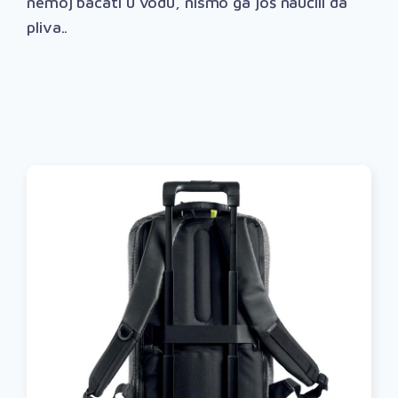
nemoj bacati u vodu, nismo ga još naučili da
pliva..