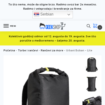
To što nema, može da stigne brzo. Radimo uvoz bar 2x mesečno.
Radimo i
veleprodaju i brendiranje za firme.
Serbian
MENI
0
Kolektivni godišnji odmor od 12. avgusta do 19. avgusta. Sve što
poručite u međuvremenu – šaljemo 20. avgusta.
Početna
-
Torbe i rančevi
-
Rančevi za more
-
Urbani Boban – Lite