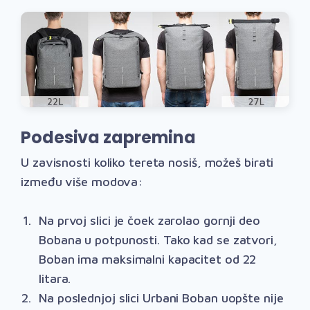
Podesiva zapremina
U zavisnosti koliko tereta nosiš, možeš birati
između više modova:
Na prvoj slici je čoek zarolao gornji deo
Bobana u potpunosti. Tako kad se zatvori,
Boban ima maksimalni kapacitet od 22
litara.
Na poslednjoj slici Urbani Boban uopšte nije