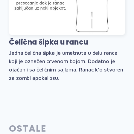
Čelična šipka u rancu
Jedna čelična šipka je umetnuta u delu ranca
koji je označen crvenom bojom. Dodatno je
ojačan i sa čeličnim sajlama. Ranac k'o stvoren
za zombi apokalipsu.
OSTALE