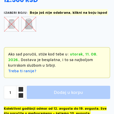
Boja još nije odabrana, klikni na boju ispod
IZABERI BOJU
:
Ako sad poručiš, stiže kod tebe u:
utorak
,
11. 08.
2026.
. Dostava je besplatna, i to sa najboljom
kurirskom službom u Srbiji.
Treba ti ranije?
Dodaj u korpu
Kolektivni godišnji odmor od 12. avgusta do 19. avgusta. Sve
što poručite u međuvremenu – šaljemo 20. avgusta.