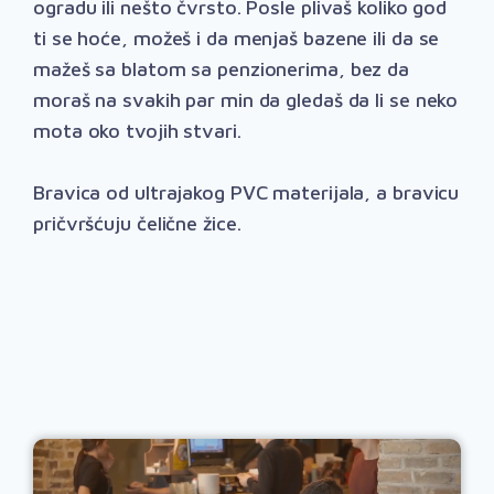
ogradu ili nešto čvrsto. Posle plivaš koliko god
ti se hoće, možeš i da menjaš bazene ili da se
mažeš sa blatom sa penzionerima, bez da
moraš na svakih par min da gledaš da li se neko
mota oko tvojih stvari.
Bravica od ultrajakog PVC materijala, a bravicu
pričvršćuju čelične žice.