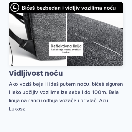
Vidljivost noću
Ako voziš bajs ili ideš putem noću, bićeš siguran
i lako uočljiv vozilima iza sebe i do 100m. Bela
linija na rancu odbija vozače i privlači Acu
Lukasa.