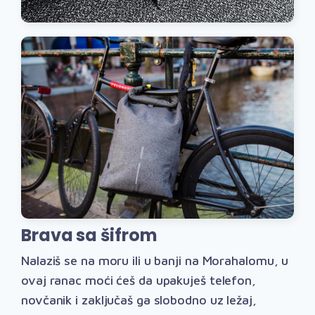
Brava sa šifrom
Nalaziš se na moru ili u banji na Morahalomu, u
ovaj ranac moći ćeš da upakuješ telefon,
novčanik i zaključaš ga slobodno uz ležaj,