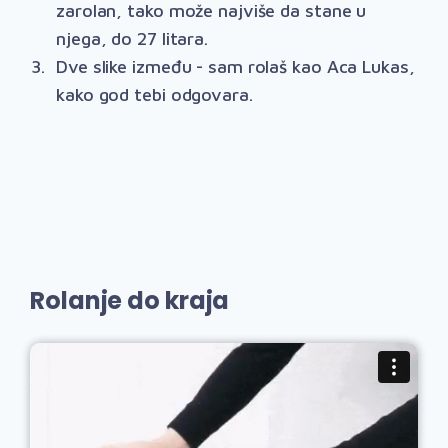
zarolan, tako može najviše da stane u
njega, do 27 litara.
Dve slike između - sam rolaš kao Aca Lukas,
kako god tebi odgovara.
Rolanje do kraja