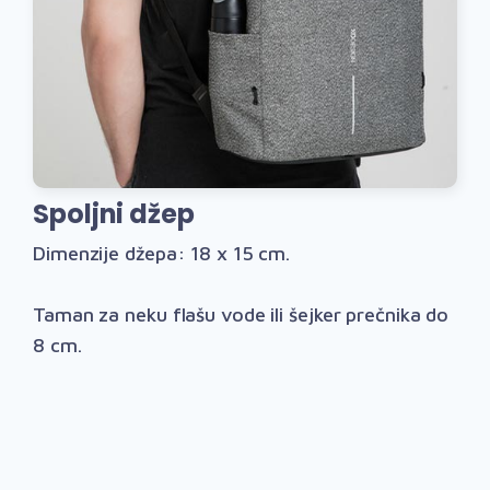
Spoljni džep
Dimenzije džepa: 18 x 15 cm.
Taman za neku flašu vode ili šejker prečnika do
8 cm.