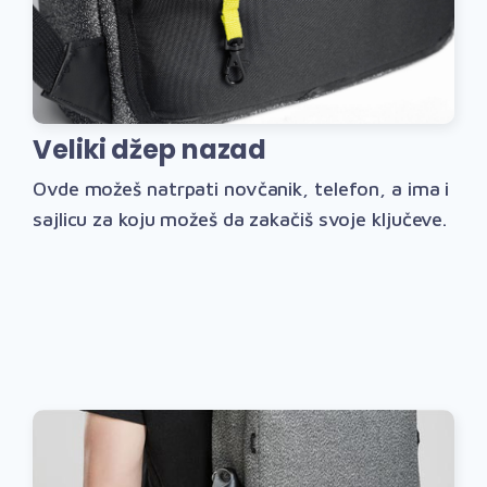
Veliki džep nazad
Ovde možeš natrpati novčanik, telefon, a ima i
sajlicu za koju možeš da zakačiš svoje ključeve.