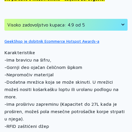
Visoko zadovoljstvo kupaca: 4.9 od 5
GeekShop je dobitnik Ecommerce Hotspot Awards-a
Karakteristike
-Ima bravicu na šifru,
-Gornji deo ojačan čeličnom šipkom
-Nepromočiv materijal
-Dodatna mrežica koja se može skinuti. U mrežici
možeš nositi košarkašku loptu ili urolanu podlogu na
more.
-Ima proširivu zapreminu (Kapacitet do 27L kada je
proširen, možeš pola mesečne potrošačke korpe strpati
u njega).
-RFID zaštićeni džep