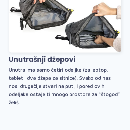
Unutrašnji džepovi
Unutra ima samo četiri odeljka (za laptop,
tablet i dva džepa za sitnice). Svako od nas
nosi drugačije stvari na put, i pored ovih
odeljaka ostaje ti mnogo prostora za “štogod”
želiš.