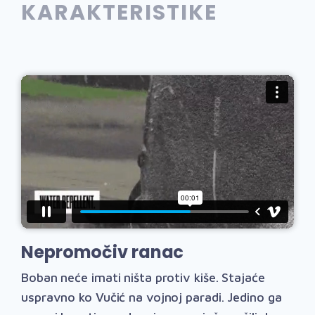
KARAKTERISTIKE
Nepromočiv ranac
Boban neće imati ništa protiv kiše. Stajaće
uspravno ko Vučić na vojnoj paradi. Jedino ga