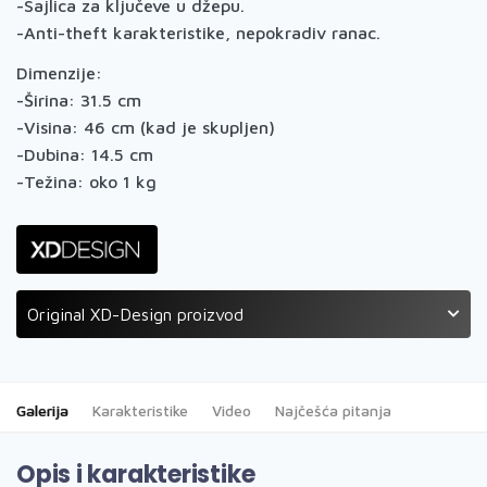
-Sajlica za ključeve u džepu.
-Anti-theft karakteristike, nepokradiv ranac.
Dimenzije:
-Širina: 31.5 cm
-Visina: 46 cm (kad je skupljen)
-Dubina: 14.5 cm
-Težina: oko 1 kg
Original XD-Design proizvod
Galerija
Karakteristike
Video
Najčešća pitanja
Opis i karakteristike