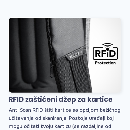
RFID zaštićeni džep za kartice
Anti Scan RFID štiti kartice sa opcijom bežičnog
učitavanja od skeniranja. Postoje uređaji koji
mogu očitati tvoju karticu (sa razdaljine od