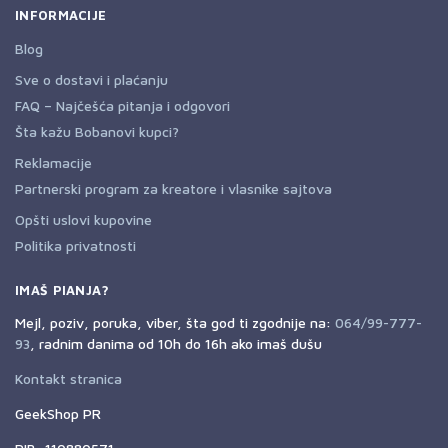
INFORMACIJE
Blog
Sve o dostavi i plaćanju
FAQ – Najčešća pitanja i odgovori
Šta kažu Bobanovi kupci?
Reklamacije
Partnerski program za kreatore i vlasnike sajtova
Opšti uslovi kupovine
Politika privatnosti
IMAŠ PIANJA?
Mejl, poziv, poruka, viber, šta god ti zgodnije na:
064/99-777-
93
, radnim danima od 10h do 16h ako imaš dušu
Kontakt stranica
GeekShop PR