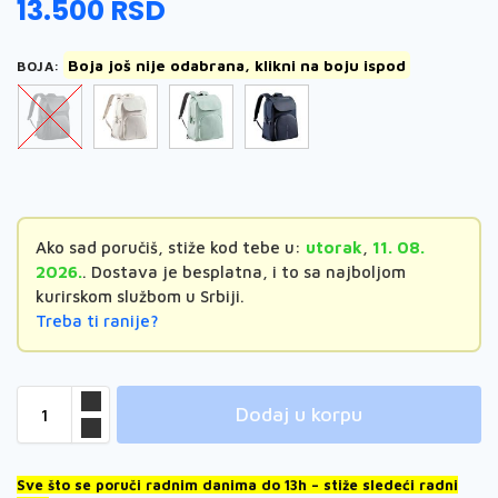
13.500
RSD
Boja još nije odabrana, klikni na boju ispod
BOJA
:
Ako sad poručiš, stiže kod tebe u:
utorak
,
11. 08.
2026.
. Dostava je besplatna, i to sa najboljom
kurirskom službom u Srbiji.
Treba ti ranije?
Dodaj u korpu
Sve što se poruči radnim danima do 13h – stiže sledeći radni