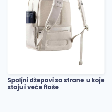
Spoljni džepovi sa strane u koje
staju i veće flaše