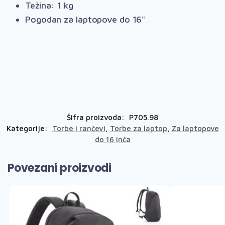
Težina: 1 kg
Pogodan za laptopove do 16"
Šifra proizvoda:
P705.98
Kategorije:
Torbe i rančevi
,
Torbe za laptop
,
Za laptopove
do 16 inča
Povezani proizvodi