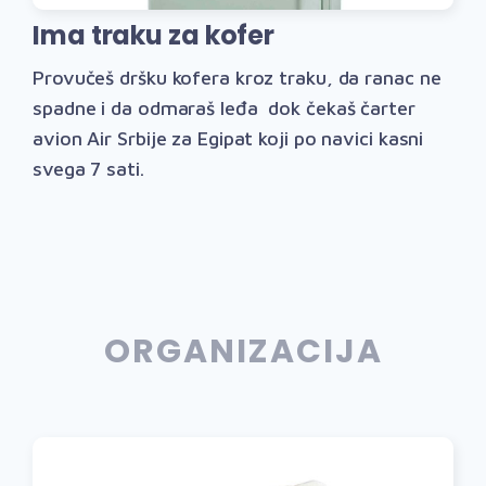
Ima traku za kofer
Provučeš dršku kofera kroz traku, da ranac ne
spadne i da odmaraš leđa dok čekaš čarter
avion Air Srbije za Egipat koji po navici kasni
svega 7 sati.
ORGANIZACIJA