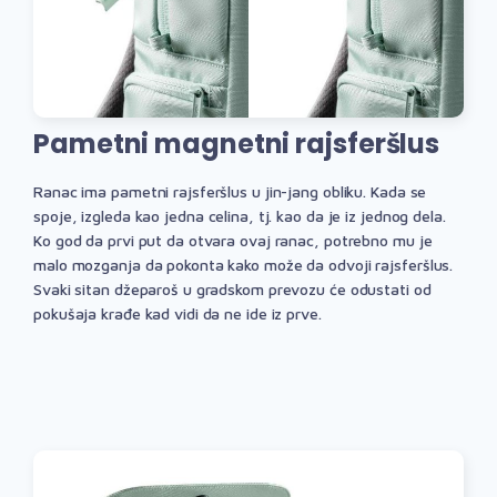
Pametni magnetni rajsferšlus
Ranac ima pametni rajsferšlus u jin-jang obliku. Kada se
spoje, izgleda kao jedna celina, tj. kao da je iz jednog dela.
Ko god da prvi put da otvara ovaj ranac, potrebno mu je
malo mozganja da pokonta kako može da odvoji rajsferšlus.
Svaki sitan džeparoš u gradskom prevozu će odustati od
pokušaja krađe kad vidi da ne ide iz prve.