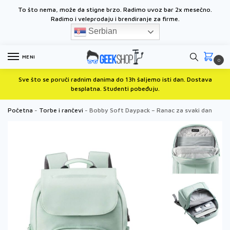
To što nema, može da stigne brzo. Radimo uvoz bar 2x mesečno.
Radimo i
veleprodaju i brendiranje za firme.
Serbian
MENI
0
Sve što se poruči radnim danima do 13h šaljemo isti dan. Dostava
besplatna. Studenti pobeđuju.
Početna
-
Torbe i rančevi
-
Bobby Soft Daypack – Ranac za svaki dan