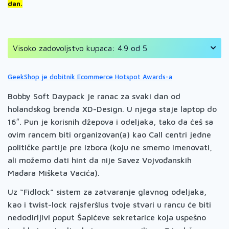
dan.
Visoko zadovoljstvo kupaca: 4.9 od 5
GeekShop je dobitnik Ecommerce Hotspot Awards-a
Bobby Soft Daypack je ranac za svaki dan od
holandskog brenda XD-Design. U njega staje laptop do
16″. Pun je korisnih džepova i odeljaka, tako da ćeš sa
ovim rancem biti organizovan(a) kao Call centri jedne
političke partije pre izbora (koju ne smemo imenovati,
ali možemo dati hint da nije Savez Vojvođanskih
Mađara Mišketa Vacića).
Uz “Fidlock” sistem za zatvaranje glavnog odeljaka,
kao i twist-lock rajsferšlus tvoje stvari u rancu će biti
nedodirljivi poput Šapićeve sekretarice koja uspešno