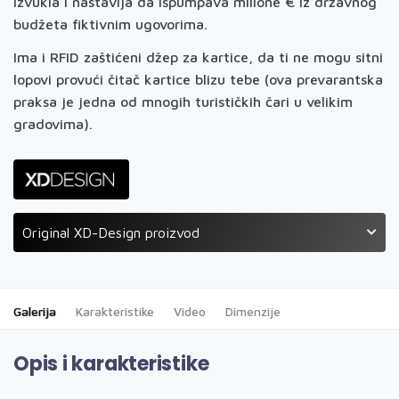
izvukla i nastavlja da ispumpava milione € iz državnog
budžeta fiktivnim ugovorima.
Ima i RFID zaštićeni džep za kartice, da ti ne mogu sitni
lopovi provući čitač kartice blizu tebe (ova prevarantska
praksa je jedna od mnogih turističkih čari u velikim
gradovima).
Original XD-Design proizvod
Galerija
Karakteristike
Video
Dimenzije
Opis i karakteristike