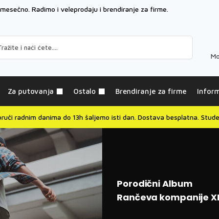
 mesečno. Radimo i
veleprodaju i brendiranje za firme.
Pretraži
Mo
Za putovanja
Ostalo
Brendiranje za firme
Inform
oruči radnim danima do 13h šaljemo isti dan. Dostava besplatna. Stude
Porodični Album
Rančeva kompanije X