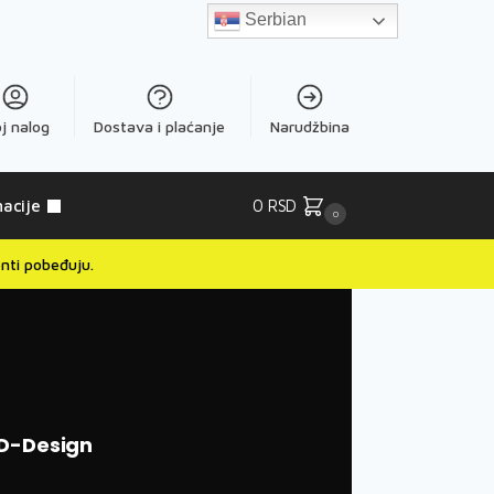
Serbian
j nalog
Dostava i plaćanje
Narudžbina
acije
0
RSD
0
nti pobeđuju.
D-Design