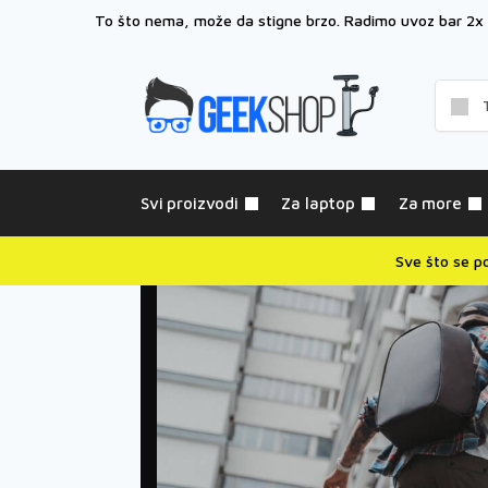
To što nema, može da stigne brzo. Radimo uvoz bar 2x
Svi proizvodi
Za laptop
Za more
Sve što se p