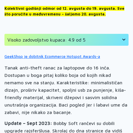
Kolektivni godišnji odmor od 12. avgusta do 19. avgusta. Sve
što poručite u međuvremenu – šaljemo 20. avgusta.
Visoko zadovoljstvo kupaca: 4.9 od 5
GeekShop je dobitnik Ecommerce Hotspot Awards-a
Tanak anti-theft ranac za laptopove do 16 inča.
Dostupan u boga pitaj koliko boja od kojih nikad
nemamo sve na stanju. Karakteristike: minimalističan
dizajn, proširiv kapacitet, spoljni usb za punjenje, kiša-
friendly materijal, skriveni džepovi i sasvim solidna
unutrašnja organizacija. Baci pogled jer i labavi ume da
zabavi, nije nikako za bacanje.
Update – Sept 2023:
Bobby Soft rančevi su dobili
upgrade rajsferšlusa. Skrolaj do dna stranice da vidiš