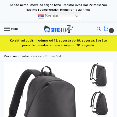
To što nema, može da stigne brzo. Radimo uvoz bar 2x mesečno.
Radimo i
veleprodaju i brendiranje za firme.
Serbian
MENI
0
Kolektivni godišnji odmor od 12. avgusta do 19. avgusta. Sve što
poručite u međuvremenu – šaljemo 20. avgusta.
Početna
-
Torbe i rančevi
-
Boban Soft