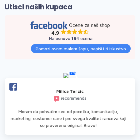
Utisci naših kupaca
Ocene za naš shop
4.9
Na osnovu
184
ocena
Pomozi ovom malom šopu, napiši i ti iskustvo
Milica Terzic
recommends
Moram da pohvalim sve od pocetka, komunikaciju,
marketing, customer care i pre svega kvalitet ranceva koji
su provereno original. Bravo!