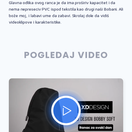
Glavna odlika ovog ranca je da ima proširiv kapacitet i da
nema nepreseciv PVC ispod tekstila kao drugi naši Bobani. Ali
bože moj, i labavi ume da zabavi. Skrolaj dole da vidiš
videoklipove i karakteristike.
POGLEDAJ VIDEO