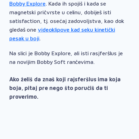
Bobby Explore
. Kada ih spojiš i kada se
magnetski pričvrste u celinu, dobiješ isti
satisfaction, tj. osećaj zadovoljstva, kao dok
gledaš one
videoklipove kad seku kinetički
pesak u boji
.
Na slici je Bobby Explore, ali isti rasjferšlus je
na novijim Bobby Soft rančevima.
Ako želiš da znaš koji rajsferšlus ima koja
boja, pitaj pre nego što poručiš da ti
proverimo.