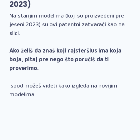
2023)
Na starijim modelima (koji su proizvedeni pre
jeseni 2023) su ovi patentni zatvarači kao na
slici.
Ako želiš da znaš koji rajsferšlus ima koja
boja, pitaj pre nego što poručiš da ti
proverimo.
Ispod možeš videti kako izgleda na novijim
modelima.