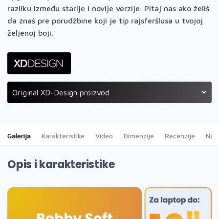
razliku između starije i novije verzije. Pitaj nas ako želiš
da znaš pre porudžbine koji je tip rajsferšlusa u tvojoj
željenoj boji.
Original XD-Design proizvod
Galerija
Karakteristike
Video
Dimenzije
Recenzije
Najč
Opis i karakteristike