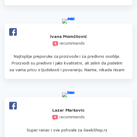
Ivana Momčilović
recommends
Najtoplije preporuke za proizvode i za predivno osoblje.
Proizvodi su predivni i jako kvalitetni, ali zelim da podelim
sa vama pricu o ljudskosti i poverenju. Naime, nikada nisam
cekala GeekShop prozivode vise od dva, tri dana, ali tokom
corona virusa 2020. dostava je kasnila vise dana. Pozvala
sam shop i ljubazni prodavac mi je rekao da je ranac poslat
7 dana pre, ali dostavljac nije isporucio jos uvek. Na moju
tuznu reakciju, kako je to trebao biti poklon i poklonjen
sutradan, covek je rekao da ce proveriti odmah da li ima
Lazar Markovic
jos jedan takav i poslati mi da stigne sutra \o/. Zahvalila
recommends
sam, uljudno, ali bez ocekivanja ikakvih. Javili su se posle
Super ranac i sve pohvale za GeekShop.rs
10 min i rekli da je poslat , da ce stici ujutru. Ulepsali su mi
dan. Pa smo sutradan opet ulepsali neciji dan. Nije bilo