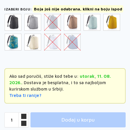
Boja još nije odabrana, klikni na boju ispod
IZABERI BOJU
:
Ako sad poručiš, stiže kod tebe u:
utorak
,
11. 08.
2026.
. Dostava je besplatna, i to sa najboljom
kurirskom službom u Srbiji.
Treba ti ranije?
Dodaj u korpu