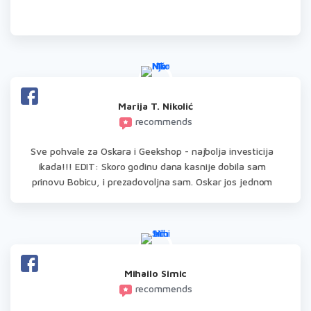
neophodno, ja sam bila zahvalna i na trudu, ali prosto briga
o svakom kupcu i nadasve ljudskost, poverenje. Hvala od
❤️.
Marija T. Nikolić
recommends
Sve pohvale za Oskara i Geekshop - najbolja investicija
ikada!!! EDIT: Skoro godinu dana kasnije dobila sam
prinovu Bobicu, i prezadovoljna sam. Oskar jos jednom
dokazao koliki je car od coveka!!!
Mihailo Simic
recommends