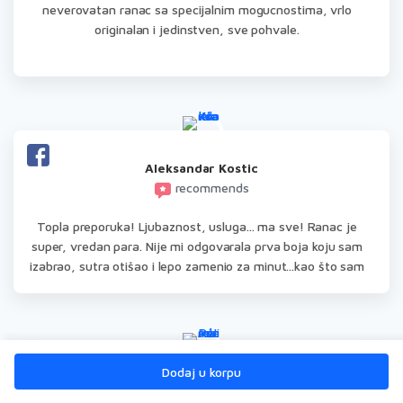
neverovatan ranac sa specijalnim mogucnostima, vrlo
originalan i jedinstven, sve pohvale.
Aleksandar Kostic
recommends
Topla preporuka! Ljubaznost, usluga... ma sve! Ranac je
super, vredan para. Nije mi odgovarala prva boja koju sam
izabrao, sutra otišao i lepo zamenio za minut...kao što sam
rekao, usluga! Jedva čekam dalju saradnju, kad bude prilike
^_^
Dodaj u korpu
Jelena Petrović